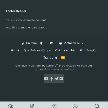
Footer Header
This is some example content.
And this is another paragraph..
Uniform
Vietnamese (VN)
Liên hệ
Quy định và Nội quy
Chính sách bảo mật
Trợ giúp
Trang chủ
R
S
S
®
Community platform by XenForo
© 2010-2024 XenForo Ltd.
XenForo theme
by xenfocus