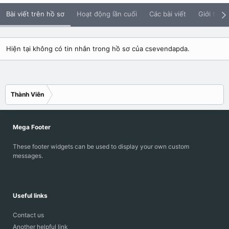
Bài viết trên hồ sơ
Hoạt động lần cuối
Các bài viết
Giới thiệu
Hiện tại không có tin nhắn trong hồ sơ của csevendapda.
Thành Viên
Mega Footer
These footer widgets can be used to display your own custom
messages.
Useful links
Contact us
Another helpful link