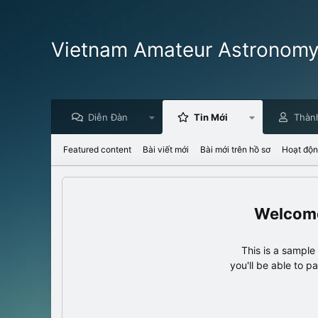
Vietnam Amateur Astronom
Diễn Đàn
Tin Mới
Thàn
Featured content
Bài viết mới
Bài mới trên hồ sơ
Hoạt độn
This is a sampl
you'll be able to p