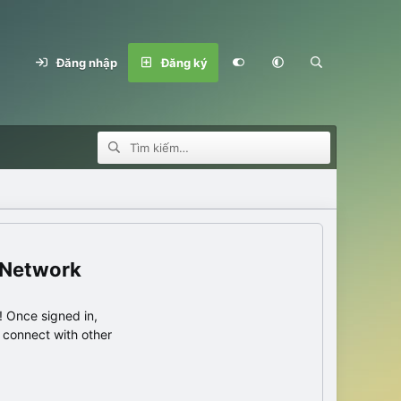
Đăng nhập
Đăng ký
 Network
 Once signed in,
s connect with other