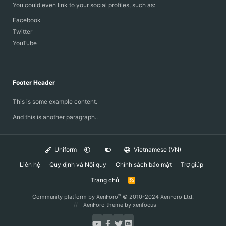
You could even link to your social profiles, such as:
Facebook
Twitter
YouTube
Footer Header
This is some example content.
And this is another paragraph..
Uniform
Vietnamese (VN)
Liên hệ
Quy định và Nội quy
Chính sách bảo mật
Trợ giúp
Trang chủ
R
S
S
®
Community platform by XenForo
© 2010-2024 XenForo Ltd.
XenForo theme
by xenfocus