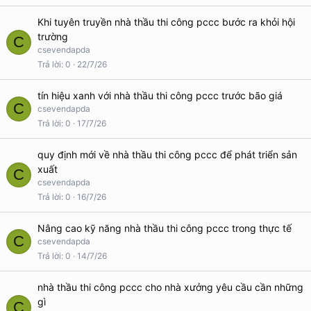
Khi tuyên truyền nhà thầu thi công pccc bước ra khỏi hội
trường
C
csevendapda
Trả lời
0
22/7/26
tín hiệu xanh với nhà thầu thi công pccc trước bão giá
C
csevendapda
Trả lời
0
17/7/26
quy định mới về nhà thầu thi công pccc để phát triển sản
xuất
C
csevendapda
Trả lời
0
16/7/26
Nâng cao kỹ năng nhà thầu thi công pccc trong thực tế
C
csevendapda
Trả lời
0
14/7/26
nhà thầu thi công pccc cho nhà xưởng yêu cầu cần những
gì
C