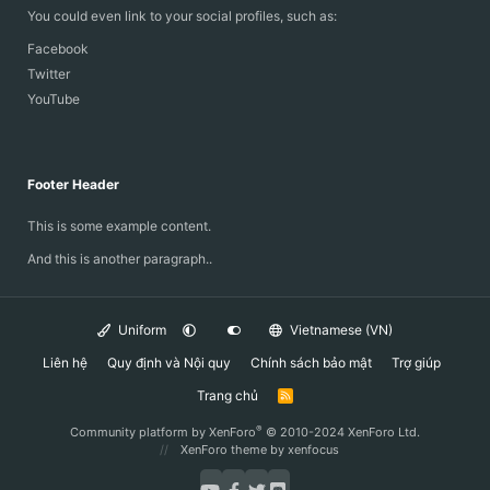
You could even link to your social profiles, such as:
Facebook
Twitter
YouTube
Footer Header
This is some example content.
And this is another paragraph..
Uniform
Vietnamese (VN)
Liên hệ
Quy định và Nội quy
Chính sách bảo mật
Trợ giúp
Trang chủ
R
S
S
®
Community platform by XenForo
© 2010-2024 XenForo Ltd.
XenForo theme
by xenfocus