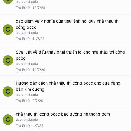
csevendapda
Trả lời
0
13/7/26
đặc điểm và ý nghĩa của tiêu lệnh nội quy nhà thầu thi
công pccc
C
csevendapda
Trả lời
0
11/7/26
Sửa luật về đấu thầu phải thuận lợi cho nhà thầu thi công
pccc
C
csevendapda
Trả lời
0
10/7/26
Hướng dẫn cách nhà thầu thi công pccc cho cửa hàng
bán kim cương
C
csevendapda
Trả lời
0
7/7/26
nhà thầu thi công pccc bảo dưỡng hệ thống bơm
C
csevendapda
Trả lời
0
4/7/26