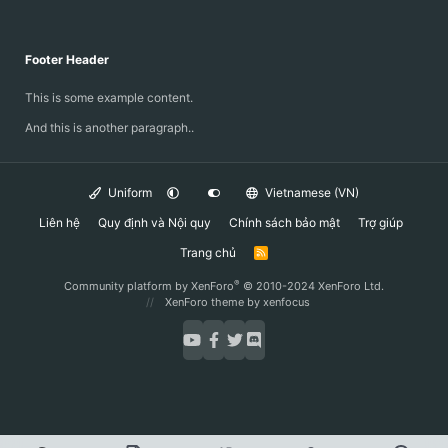
Footer Header
This is some example content.
And this is another paragraph..
Uniform
Vietnamese (VN)
Liên hệ
Quy định và Nội quy
Chính sách bảo mật
Trợ giúp
Trang chủ
R
S
S
®
Community platform by XenForo
© 2010-2024 XenForo Ltd.
XenForo theme
by xenfocus