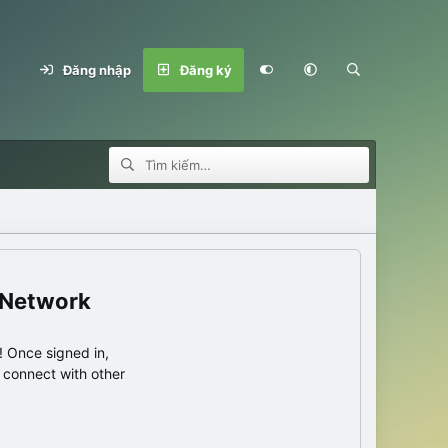
Đăng nhập
Đăng ký
 Network
 Once signed in,
s connect with other