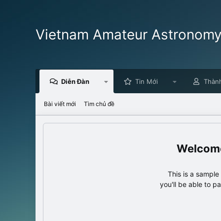
Vietnam Amateur Astronom
Diễn Đàn
Tin Mới
Thàn
Bài viết mới
Tìm chủ đề
This is a sampl
you'll be able to p