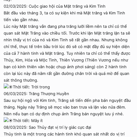
02/03/2025: Cuộc giao hội của Mặt trăng và Kim Tinh
Bắt đầu vào tháng 3, ta có sự kiện khi mà Mặt trăng và Kim Tinh
tiến vào gần nhau.
Lúc này Mặt trăng vẫn đang pha trăng lưỡi liềm nên ta chỉ có thể
quan sát Mặt Trăng vào chiều tối. Trước khi lặn Mặt trăng lặn ta sẽ
nhìn thấy vị trí của nó và Kim Tinh sẽ rất gần nhau. Nhưng không
chỉ thế, thực tế trên bầu trời lúc đó sẽ có mặt đầy đủ sự hiện diện
của cả 7 hành tinh và Mặt trăng. Tuy nhiên ta chỉ có thể thấy được
Thủy, Kim, Hỏa và Mộc Tinh, Thiên Vương (Thiên Vương nếu như
bạn có kính thiên văn hoặc chụp ảnh phơi sáng) còn 2 hành tinh
còn lại lúc này đã nằm rất gần đường chân trời và quá mờ để quan
sát thông thường.
Thời tiết: Trời trong
06/03/2025: Trăng Thượng Huyền
Sau sự hội ngộ với Kim tinh, Trăng sẽ tiến đến pha bán nguyệt đầu
tháng. Ngày này Trăng sẽ mọc vào ban trưa và lặn vào nửa đêm.
Nên nếu bạn có dự định chụp ảnh Trăng bán nguyệt lưu ý nhé.
Thời tiết: Mây ít
08/03/2025: Sao Thủy đạt vị trí ly giác cực đại
Thủy tinh là một trong các hành tinh khó quan sát nhất do vị trí