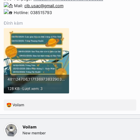
Mail:
clb.usac@gmail.com
Hotline: 038515793
Đính kèm
481124706_1171369738329034_5402381228404741732_n.webp
128 KB · Lượt xem: 3
Voilam
R
e
a
c
Voilam
t
New member
i