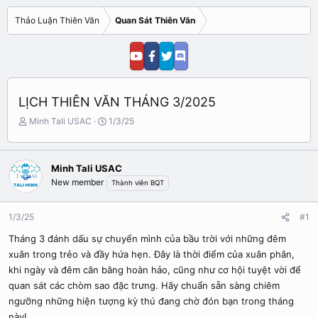
Thảo Luận Thiên Văn
Quan Sát Thiên Văn
LỊCH THIÊN VĂN THÁNG 3/2025
N
N
Minh Tali USAC
1/3/25
g
g
ư
à
ờ
y
Minh Tali USAC
i
b
New member
Thành viên BQT
k
ắ
h
t
ở
đ
1/3/25
#1
i
ầ
t
u
Tháng 3 đánh dấu sự chuyển mình của bầu trời với những đêm
ạ
xuân trong trẻo và đầy hứa hẹn. Đây là thời điểm của xuân phân,
o
khi ngày và đêm cân bằng hoàn hảo, cũng như cơ hội tuyệt vời để
quan sát các chòm sao đặc trưng. Hãy chuẩn sẵn sàng chiêm
ngưỡng những hiện tượng kỳ thú đang chờ đón bạn trong tháng
này!