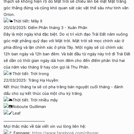
thạch sẽ không hiện rõ do Mặt trời sẽ chiếu lên bề mặt Mặt trăng
góc thẳng đứng và cũng khó quan sát các vật thể sâu như tinh vân
Orion.
Thời tiết: Mây ít
20/03/2025: Điểm Phân tháng 3 - Xuân Phân
Đây là một ngày khá đặc biệt. Do vị trí xích đạo Trái Đất nằm vuông
góc mặt phẳng quỹ đạo với Mặt trời. Mặt trời sẽ mọc chính xác ở
phía đông và lặn chính xác ở phía Tây. Một ngày sẽ có chính xác
12h ban ngày và 12h ban đêm. Và bắt đầu từ ngày này trở đi Trái Đất
sẽ dần có thời gian ngày dài hơn đêm cho đến điểm phân thứ hai
của năm vào tháng 9 hay còn gọi là Thu Phân.
Thời tiết: Trời trong
22/03/2025: Trăng Hạ Huyền
Kết thúc tháng ta sẽ có pha trăng bán nguyệt cuối tháng - đánh
dấu cho sự kết thúc của một chu kỳ trăng.
Thời tiết: Trời nhiều mây
Roboute Guilliman
Leaf
_______________________
Mọi thắc mắc về bài viết xin vui lòng liên hệ:
Fanpage:
https://www.facebook.com/clbusac