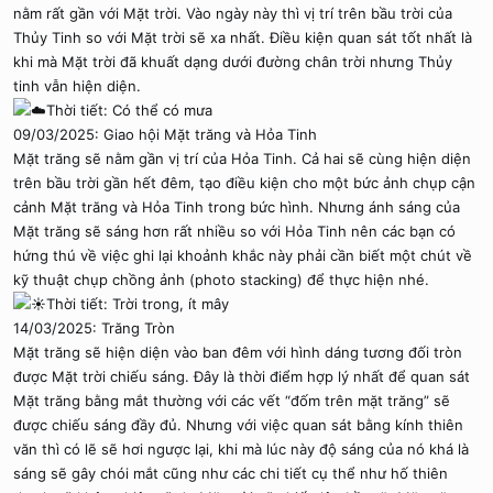
nằm rất gần với Mặt trời. Vào ngày này thì vị trí trên bầu trời của
Thủy Tinh so với Mặt trời sẽ xa nhất. Điều kiện quan sát tốt nhất là
khi mà Mặt trời đã khuất dạng dưới đường chân trời nhưng Thủy
tinh vẫn hiện diện.
Thời tiết: Có thể có mưa
09/03/2025: Giao hội Mặt trăng và Hỏa Tinh
Mặt trăng sẽ nằm gần vị trí của Hỏa Tinh. Cả hai sẽ cùng hiện diện
trên bầu trời gần hết đêm, tạo điều kiện cho một bức ảnh chụp cận
cảnh Mặt trăng và Hỏa Tinh trong bức hình. Nhưng ánh sáng của
Mặt trăng sẽ sáng hơn rất nhiều so với Hỏa Tinh nên các bạn có
hứng thú về việc ghi lại khoảnh khắc này phải cần biết một chút về
kỹ thuật chụp chồng ảnh (photo stacking) để thực hiện nhé.
Thời tiết: Trời trong, ít mây
14/03/2025: Trăng Tròn
Mặt trăng sẽ hiện diện vào ban đêm với hình dáng tương đối tròn
được Mặt trời chiếu sáng. Đây là thời điểm hợp lý nhất để quan sát
Mặt trăng bằng mắt thường với các vết “đốm trên mặt trăng” sẽ
được chiếu sáng đầy đủ. Nhưng với việc quan sát bằng kính thiên
văn thì có lẽ sẽ hơi ngược lại, khi mà lúc này độ sáng của nó khá là
sáng sẽ gây chói mắt cũng như các chi tiết cụ thể như hố thiên