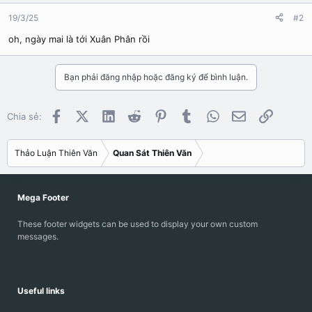
o
n
19/3/25
#2
s
oh, ngày mai là tới Xuân Phân rồi
:
Bạn phải đăng nhập hoặc đăng ký để bình luận.
Facebook
X (Twitter)
LinkedIn
Reddit
Pinterest
Tumblr
WhatsApp
Email
Link
Chia sẻ:
Thảo Luận Thiên Văn
Quan Sát Thiên Văn
Mega Footer
These footer widgets can be used to display your own custom
messages.
Useful links