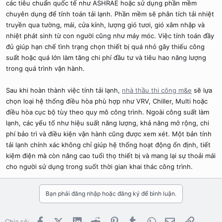
các tiêu chuẩn quốc tế như ASHRAE hoặc sử dụng phần mềm
chuyên dụng để tính toán tải lạnh. Phần mềm sẽ phân tích tải nhiệt
truyền qua tường, mái, cửa kính, lượng gió tươi, gió xâm nhập và
nhiệt phát sinh từ con người cũng như máy móc. Việc tính toán đầy
đủ giúp hạn chế tình trạng chọn thiết bị quá nhỏ gây thiếu công
suất hoặc quá lớn làm tăng chi phí đầu tư và tiêu hao năng lượng
trong quá trình vận hành.
Sau khi hoàn thành việc tính tải lạnh,
nhà thầu thi công m&e
sẽ lựa
chọn loại hệ thống điều hòa phù hợp như VRV, Chiller, Multi hoặc
điều hòa cục bộ tùy theo quy mô công trình. Ngoài công suất làm
lạnh, các yếu tố như hiệu suất năng lượng, khả năng mở rộng, chi
phí bảo trì và điều kiện vận hành cũng được xem xét. Một bản tính
tải lạnh chính xác không chỉ giúp hệ thống hoạt động ổn định, tiết
kiệm điện mà còn nâng cao tuổi thọ thiết bị và mang lại sự thoải mái
cho người sử dụng trong suốt thời gian khai thác công trình.
Bạn phải đăng nhập hoặc đăng ký để bình luận.
Facebook
X (Twitter)
LinkedIn
Reddit
Pinterest
Tumblr
WhatsApp
Email
Link
Chia sẻ: