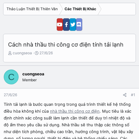
Thảo Luận Thiết Bị Thiên Văn
Các Thiết Bị Khác
Cách nhà thầu thi công cơ điện tính tải lạnh
N
N
cuongseoa
27/6/26
g
g
ư
à
ờ
y
cuongseoa
C
i
b
Member
k
ắ
h
t
ở
đ
27/6/26
#1
i
ầ
t
u
Tính tải lạnh là bước quan trọng trong quá trình thiết kế hệ thống
ạ
điều hòa không khí của
nhà thầu thi công cơ điện
. Mục tiêu là xác
o
định chính xác công suất làm lạnh cần thiết để duy trì nhiệt độ và
độ ẩm theo yêu cầu sử dụng. Nhà thầu sẽ thu thập các thông số
như diện tích phòng, chiều cao trần, hướng công trình, vật liệu xây
dựng, số lượng người, thiết bị điện và hệ thống chiếu sáng. Các