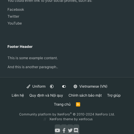
You could even link to your social profiles, such as:
Facebook
Twitter
YouTube
Footer Header
This is some example content.
And this is another paragraph..
Uniform
Vietnamese (VN)
Liên hệ
Quy định và Nội quy
Chính sách bảo mật
Trợ giúp
Trang chủ
R
S
S
®
Community platform by XenForo
© 2010-2024 XenForo Ltd.
XenForo theme
by xenfocus