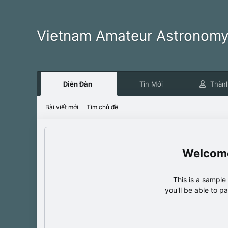
Vietnam Amateur Astronom
Diễn Đàn
Tin Mới
Thàn
Bài viết mới
Tìm chủ đề
This is a sampl
you'll be able to p