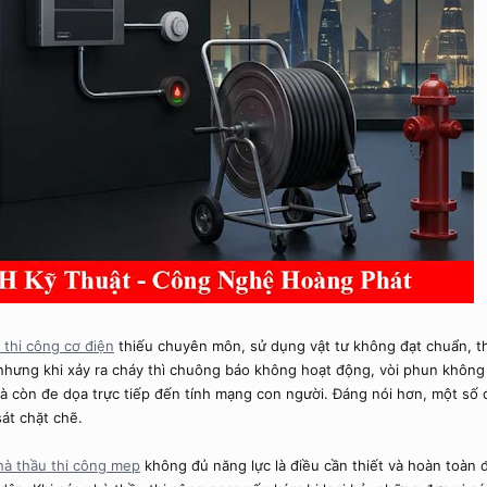
 thi công cơ điện
thiếu chuyên môn, sử dụng vật tư không đạt chuẩn, thi
g nhưng khi xảy ra cháy thì chuông báo không hoạt động, vòi phun không
 mà còn đe dọa trực tiếp đến tính mạng con người. Đáng nói hơn, một số
sát chặt chẽ.
hà thầu thi công mep
không đủ năng lực là điều cần thiết và hoàn toàn 