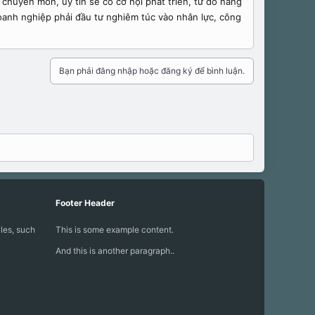
 chuyên môn, uy tín sẽ có cơ hội phát triển, từ đó nâng
oanh nghiệp phải đầu tư nghiêm túc vào nhân lực, công
Bạn phải đăng nhập hoặc đăng ký để bình luận.
Footer Header
iles, such
This is some example content.
And this is another paragraph..