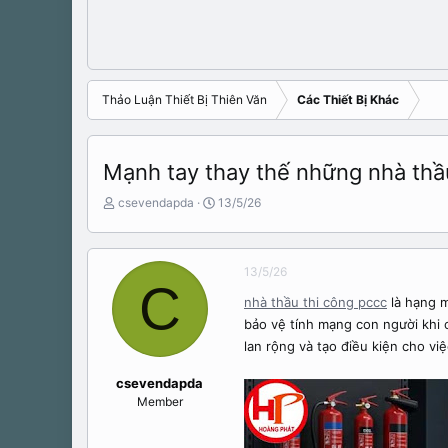
Thảo Luận Thiết Bị Thiên Văn
Các Thiết Bị Khác
Mạnh tay thay thế những nhà thầ
N
N
csevendapda
13/5/26
g
g
ư
à
ờ
y
13/5/26
i
b
C
k
ắ
nhà thầu thi công pccc
là hạng m
h
t
bảo vệ tính mạng con người khi 
ở
đ
i
ầ
lan rộng và tạo điều kiện cho v
t
u
ạ
csevendapda
o
Member