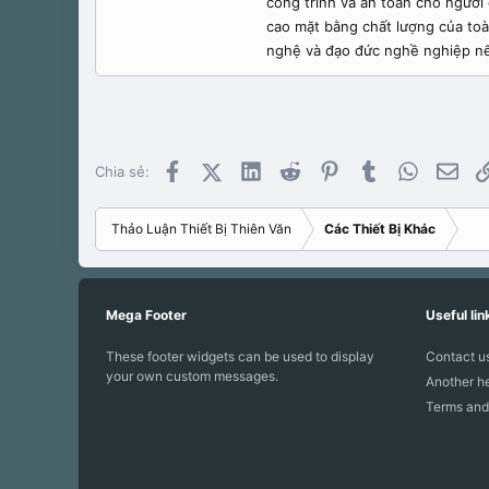
công trình và an toàn cho người 
cao mặt bằng chất lượng của to
nghệ và đạo đức nghề nghiệp nếu
Facebook
X (Twitter)
LinkedIn
Reddit
Pinterest
Tumblr
WhatsApp
Emai
Chia sẻ:
Thảo Luận Thiết Bị Thiên Văn
Các Thiết Bị Khác
Mega Footer
Useful lin
These footer widgets can be used to display
Contact u
your own custom messages.
Another he
Terms and