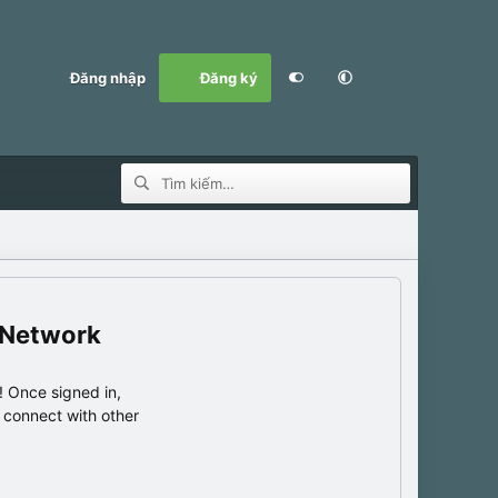
Đăng nhập
Đăng ký
 Network
 Once signed in,
s connect with other