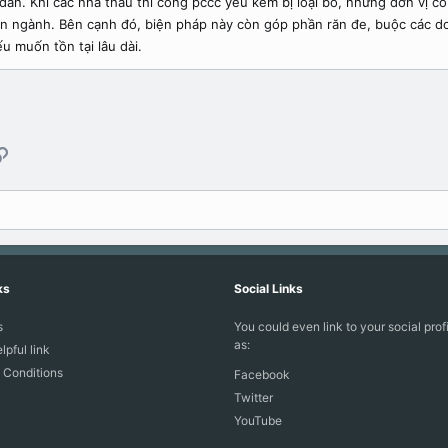
dân. Khi các nhà thầu thi công pccc yếu kém bị loại bỏ, những đơn vị có
àn ngành. Bên cạnh đó, biện pháp này còn góp phần răn đe, buộc các d
 muốn tồn tại lâu dài.
l
Link
ks
Social Links
s
You could even link to your social prof
as:
lpful link
 Conditions
Facebook
Twitter
YouTube