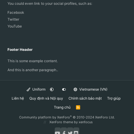
You could even link to your social profiles, such as:
Facebook
Twitter
YouTube
Footer Header
This is some example content.
And this is another paragraph..
Uniform
Vietnamese (VN)
Liên hệ
Quy định và Nội quy
Chính sách bảo mật
Trợ giúp
Trang chủ
R
S
S
®
Community platform by XenForo
© 2010-2024 XenForo Ltd.
XenForo theme
by xenfocus