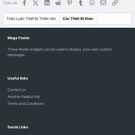
Facebook
X (Twitter)
LinkedIn
Reddit
Pinterest
Tumblr
WhatsApp
Email
Link
Chia sẻ:
Thảo Luận Thiết Bị Thiên Văn
Các Thiết Bị Khác
Mega Footer
These footer widgets can be used to display your own custom
messages.
Useful links
Contact us
Another helpful link
Terms and Conditions
Social Links