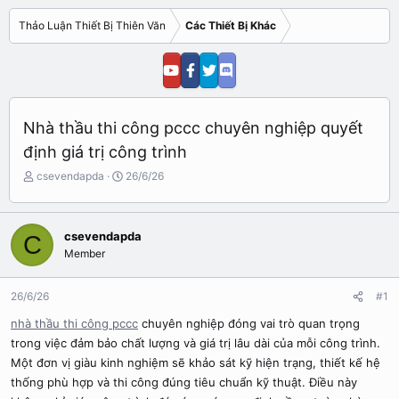
Thảo Luận Thiết Bị Thiên Văn
Các Thiết Bị Khác
Nhà thầu thi công pccc chuyên nghiệp quyết
định giá trị công trình
N
N
csevendapda
26/6/26
g
g
ư
à
ờ
y
csevendapda
C
i
b
Member
k
ắ
h
t
ở
đ
26/6/26
#1
i
ầ
t
u
nhà thầu thi công pccc
chuyên nghiệp đóng vai trò quan trọng
ạ
trong việc đảm bảo chất lượng và giá trị lâu dài của mỗi công trình.
o
Một đơn vị giàu kinh nghiệm sẽ khảo sát kỹ hiện trạng, thiết kế hệ
thống phù hợp và thi công đúng tiêu chuẩn kỹ thuật. Điều này