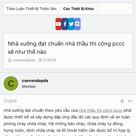
Thảo Luận Thiết Bị Thiên Văn
Các Thiết Bị Khác
Nhà xưởng đạt chuẩn nhà thầu thi công pccc
sẽ như thế nào
N
N
csevendapda
27/6/26
g
g
ư
à
ờ
y
csevendapda
C
i
b
Member
k
ắ
h
t
ở
đ
27/6/26
#1
i
ầ
t
u
nhà xưởng đạt chuẩn theo yêu cầu của
nhà thầu thi công pccc
phải
ạ
được thiết kế và xây dựng đáp ứng đầy đủ các quy định về an toàn
o
phòng cháy chữa cháy. Hệ thống báo cháy, chữa cháy tự động,
họng nước, bình chữa cháy và lối thoát hiểm cần được bố trí hợp lý,