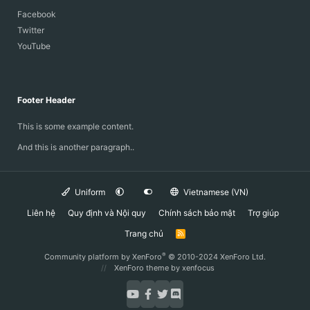
Facebook
Twitter
YouTube
Footer Header
This is some example content.
And this is another paragraph..
Uniform
Vietnamese (VN)
Liên hệ
Quy định và Nội quy
Chính sách bảo mật
Trợ giúp
Trang chủ
R
S
S
®
Community platform by XenForo
© 2010-2024 XenForo Ltd.
XenForo theme
by xenfocus