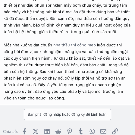
thiết bị như đầu phun sprinkler, máy bơm chữa cháy, tủ trung tâm
báo cháy và hệ thống hút khói được lắp đặt theo đúng bản vẽ thiết
kế đã được thẩm duyệt. Bên cạnh đó, nhà thầu còn hướng dẫn quy
trình vận hành, bảo trì định kỳ nhằm duy trì hiệu quả hoạt động của
toàn bộ hệ thống, giảm thiểu rủi ro trong quá trình sản xuất.
Một nhà xưởng đạt chuẩn
nhà thầu thi công mep
luôn được thi
công bởi đơn vị có kinh nghiệm, năng lực và tuân thủ nghiêm ngặt
các quy chuẩn hiện hành. Từ khâu khảo sát, thiết kế đến lắp đặt và
nghiệm thu đều được thực hiện bài bản, đảm bảo chất lượng và độ
bền của hệ thống. Sau khi hoàn thành, nhà xưởng có khả năng
phát hiện sớm nguy cơ cháy nổ, xử lý kịp thời và hỗ trợ sơ tán an
toàn khi có sự cố. Đây là yếu tố quan trọng giúp doanh nghiệp
nâng cao uy tín, đáp ứng yêu cầu pháp lý và tạo môi trường làm
việc an toàn cho người lao động.
Bạn phải đăng nhập hoặc đăng ký để bình luận.
Facebook
X (Twitter)
LinkedIn
Reddit
Pinterest
Tumblr
WhatsApp
Email
Link
Chia sẻ: